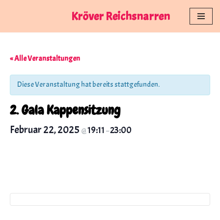
Kröver Reichsnarren
Zum
Inhalt
springen
« Alle Veranstaltungen
Diese Veranstaltung hat bereits stattgefunden.
2. Gala Kappensitzung
Februar 22, 2025
19:11
23:00
@
–